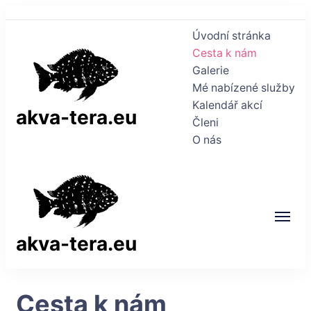
Úvodní stránka
Cesta k nám
Galerie
Mé nabízené služby
Kalendář akcí
akva-tera.eu
Členi
O nás
akva-tera.eu
Cesta k nám