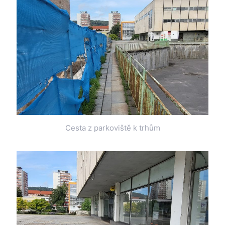
Cesta z parkoviště k trhům